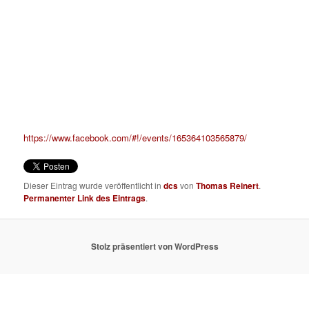
DJ Griot & Dan Select aka Lichtblick’s Boombox
2nd Floor: Rap / Funk / Soul edutainment!
DJ Schneider (Domstrasse)
DJ Funky Fresh Mike (pass da mic)
Mehr Infos hier:
https://www.facebook.com/#!/events/165364103565879/
Dieser Eintrag wurde veröffentlicht in
dcs
von
Thomas Reinert
.
Permanenter Link des Eintrags
.
Stolz präsentiert von WordPress
made by Phatscreen